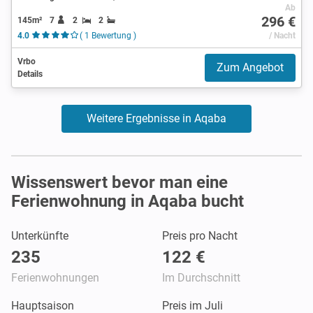
Ab
296 €
145m²
7
2
2
4.0
( 1 Bewertung )
/ Nacht
Vrbo
Zum Angebot
Details
Weitere Ergebnisse in Aqaba
Wissenswert bevor man eine
Ferienwohnung in Aqaba bucht
Unterkünfte
Preis pro Nacht
235
122 €
Ferienwohnungen
Im Durchschnitt
Hauptsaison
Preis im Juli