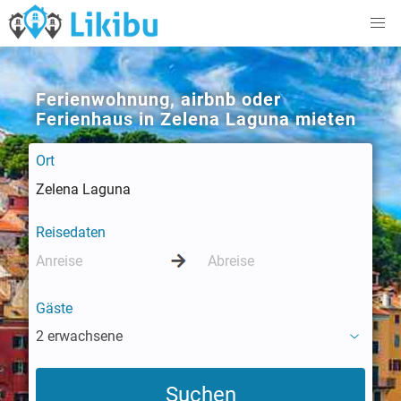
Ferienwohnung, airbnb oder
Ferienhaus in Zelena Laguna mieten
Ort
Reisedaten
Gäste
2 erwachsene