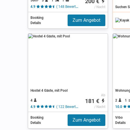
200 €
56m²
3
1
1
4.9
( 148 Bewertungen )
/ Nacht
Booking
Zum Angebot
Details
Hostel 4 Gäste, mit Pool
Wohnung 
Ab
181 €
4
2
1
4.9
( 122 Bewertungen )
/ Nacht
10.0
Booking
Vrbo
Zum Angebot
Details
Details