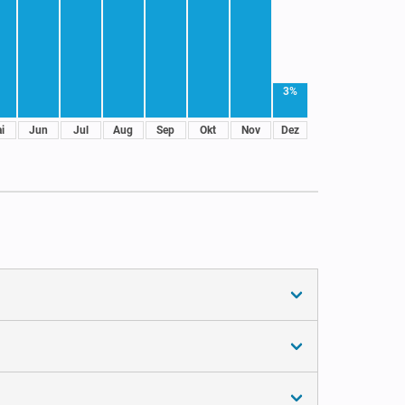
3%
i
Jun
Jul
Aug
Sep
Okt
Nov
Dez