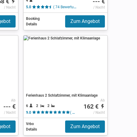
68 €
--- €
4
/ Nacht
5.0
( 74 Bewertungen )
/ Nacht
Booking
ebot
Zum Angebot
Details
Ferienhaus 2 Schlafzimmer, mit Klimaanlage
Ab
Ab
--- €
162 €
6
2
2
/ Nacht
9.0
( 49 Bewertungen )
/ Nacht
Vrbo
ebot
Zum Angebot
Details