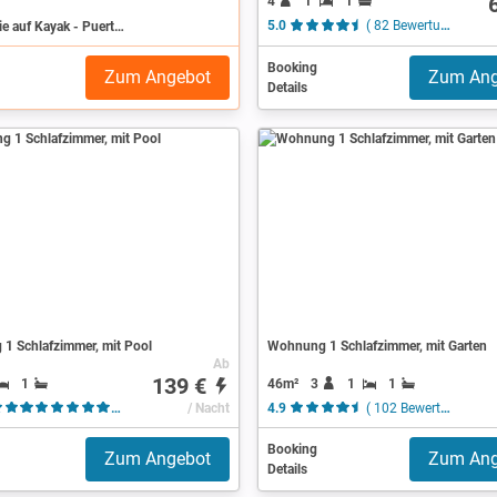
4
1
1
Suchen Sie auf Kayak - Puerto Rico
5.0
( 82 Bewertungen )
Booking
Zum Angebot
Zum Ang
Details
1 Schlafzimmer, mit Pool
Wohnung 1 Schlafzimmer, mit Garten
Ab
139 €
1
46m²
3
1
1
( 31 Bewertungen )
/ Nacht
4.9
( 102 Bewertungen )
Booking
Zum Angebot
Zum Ang
Details