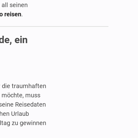
all seinen
o reisen
.
e, ein
ur die traumhaften
n möchte, muss
 seine Reisedaten
chen Urlaub
ltag zu gewinnen