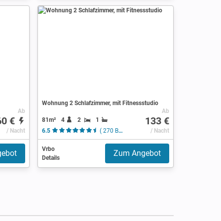
Wohnung 2 Schlafzimmer, mit Fitnessstudio
Ab
Ab
60 €
133 €
81m²
4
2
1
/ Nacht
6.5
( 270 Bewertungen )
/ Nacht
Vrbo
ebot
Zum Angebot
Details