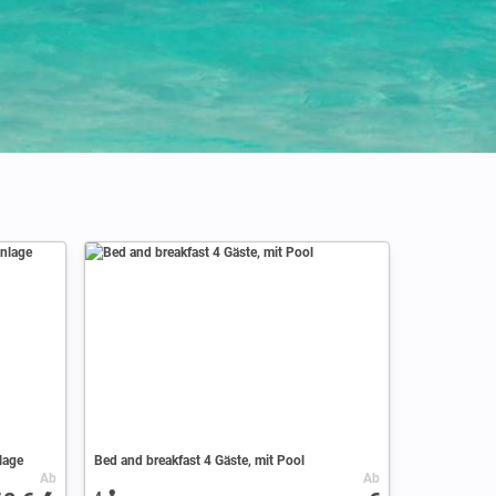
Credits : Angel Xavier Viera-Vargas
lage
Bed and breakfast 4 Gäste, mit Pool
Ab
Ab