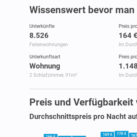
Wissenswert bevor man 
Unterkünfte
Preis pr
8.526
164 
Ferienwohnungen
Im Durch
Unterkunftsart
Preis p
Wohnung
1.148
2 Schlafzimmer, 91m²
Im Durch
Preis und Verfügbarkeit
Durchschnittspreis pro Nacht au
170 €
169 €
167
166 €