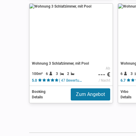
Wohnung 3 Schlafzimmer, mit Pool
Wohnung 
Ab
--- €
100m²
6
3
2
6
3
5.0
( 47 Bewertungen )
/ Nacht
6.7
Booking
Vrbo
Zum Angebot
Details
Details