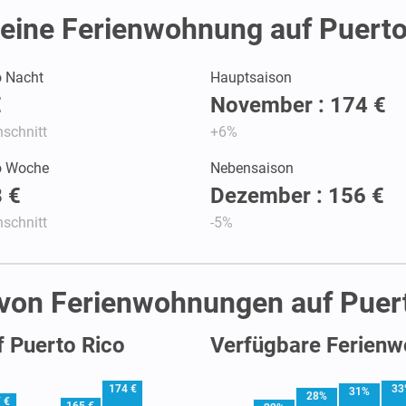
eine Ferienwohnung auf Puerto
o Nacht
Hauptsaison
€
November : 174 €
schnitt
+6%
ro Woche
Nebensaison
 €
Dezember : 156 €
schnitt
-5%
 von Ferienwohnungen auf Puer
f Puerto Rico
Verfügbare Ferienw
174 €
33
31%
28%
 €