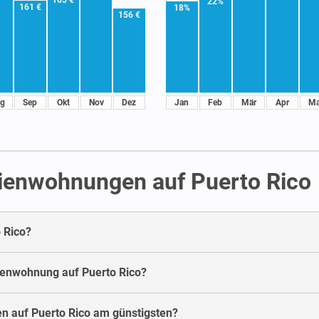
165 €
22%
161 €
18%
156 €
g
Sep
Okt
Nov
Dez
Jan
Feb
Mär
Apr
Ma
rienwohnungen auf Puerto Rico
 Rico?
rienwohnung auf Puerto Rico?
n auf Puerto Rico am günstigsten?