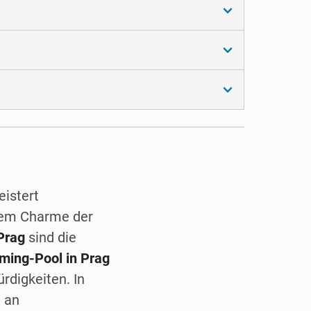
eistert
dem Charme der
Prag
sind die
mming-Pool in Prag
rdigkeiten. In
 an