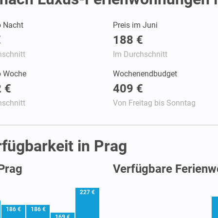
o Nacht
Preis im Juni
€
188 €
schnitt
Im Durchschnitt
ro Woche
Wochenendbudget
 €
409 €
schnitt
Von Freitag bis Sonntag
fügbarkeit in Prag
 Prag
Verfügbare Ferienw
227 €
186 €
186 €
169 €