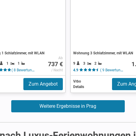
1 Schlafzimmer, mit WLAN
Wohnung 3 Schlafzimmer, mit WLAN
Ab
737 €
1
1
1
9
3
2
( 8 Bewertungen )
/ Nacht
4.9
( 9 Bewertungen )
Vrbo
Zum Angebot
Zum Ang
Details
Weitere Ergebnisse in Prag
e nach Luxus-Ferienwohnungen 