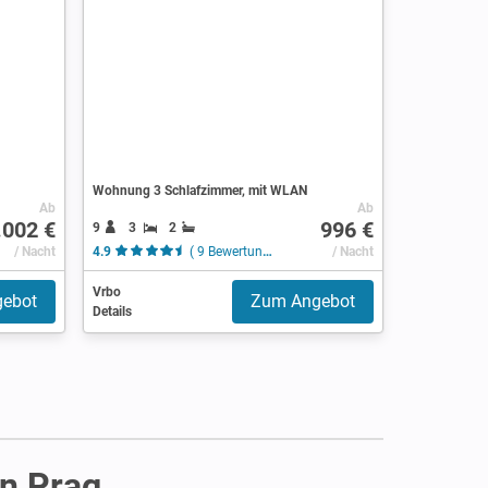
Wohnung 3 Schlafzimmer, mit WLAN
Ab
Ab
.002 €
996 €
9
3
2
/ Nacht
4.9
( 9 Bewertungen )
/ Nacht
Vrbo
ebot
Zum Angebot
Details
in Prag