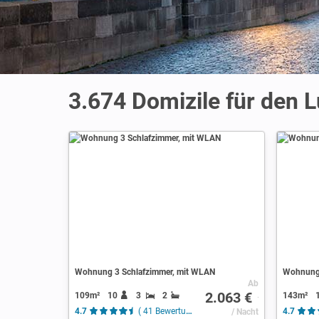
3.674 Domizile für den 
Wohnung 3 Schlafzimmer, mit WLAN
Wohnung 
Ab
2.063 €
109m²
10
3
2
143m²
4.7
( 41 Bewertungen )
/ Nacht
4.7