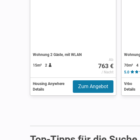
Wohnung 2 Gäste, mit WLAN
Wohnung 
Ab
763 €
70m²
4
15m²
2
/ Nacht
5.0
Housing Anywhere
Vrbo
Zum Angebot
Details
Details
Top-Tipps für die Such