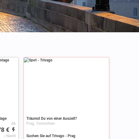
Spot
lage
Träumst Du von einer Auszeit?
Ab
Prag, Tschechien
78 €
/ Nacht
Suchen Sie auf Trivago - Prag