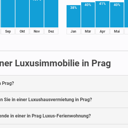
41%
40%
40%
38%
Sep
Okt
Nov
Dez
Jan
Mär
Apr
Mai
ner Luxusimmobilie in Prag
n Prag?
n Sie in einer Luxushausvermietung in Prag?
nende in einer in Prag Luxus-Ferienwohnung?