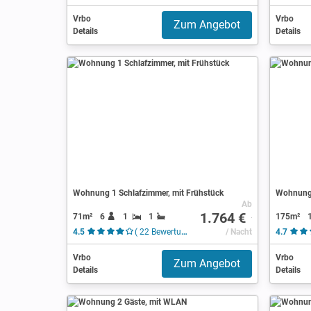
Vrbo
Vrbo
Zum Angebot
Details
Details
Wohnung 1 Schlafzimmer, mit Frühstück
Wohnung 
Ab
1.764 €
71m²
6
1
1
175m²
4.5
( 22 Bewertungen )
/ Nacht
4.7
Vrbo
Vrbo
Zum Angebot
Details
Details