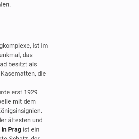
len.
gkomplexe, ist im
denkmal, das
d besitzt als
e Kasematten, die
r
urde erst 1929
pelle mit dem
önigsinsignien.
der ältesten und
 in Prag
ist ein
to-Schatz, der