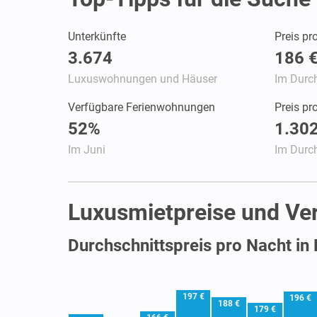
Unterkünfte
Preis pr
3.674
186 
Luxuswohnungen und Häuser
Im Durch
Verfügbare Ferienwohnungen
Preis p
52%
1.302
Im Juni
Im Durch
Luxusmietpreise und Ver
Durchschnittspreis pro Nacht in
197 €
196 €
188 €
179 €