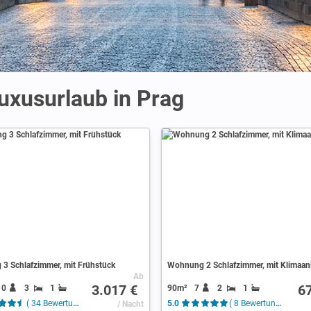
Luxusurlaub in Prag
3 Schlafzimmer, mit Frühstück
Wohnung 2 Schlafzimmer, mit Klimaan
Ab
3.017 €
6
10
3
1
90m²
7
2
1
( 34 Bewertungen )
/ Nacht
5.0
( 8 Bewertungen )