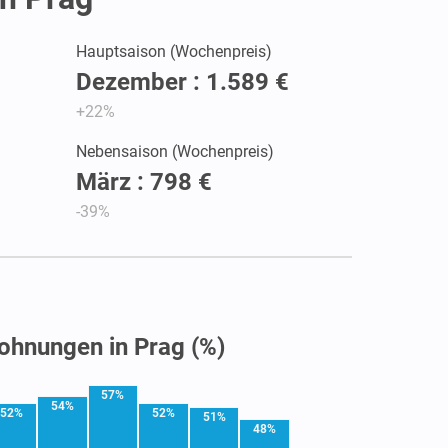
Hauptsaison (Wochenpreis)
Dezember : 1.589 €
+22%
Nebensaison (Wochenpreis)
März : 798 €
-39%
ohnungen in Prag (%)
57%
54%
52%
52%
51%
48%