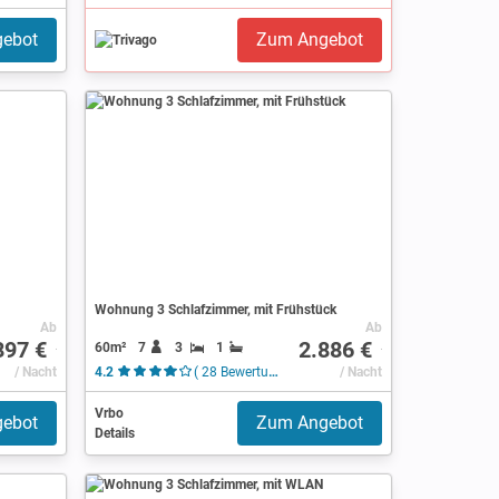
ebot
Zum Angebot
Wohnung 3 Schlafzimmer, mit Frühstück
Ab
Ab
897 €
2.886 €
60m²
7
3
1
/ Nacht
4.2
( 28 Bewertungen )
/ Nacht
Vrbo
ebot
Zum Angebot
Details