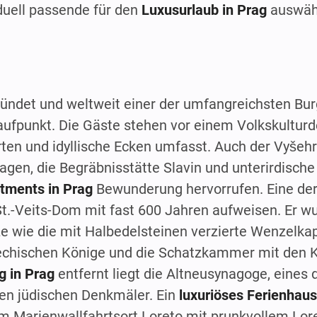
duell passende für den
Luxusurlaub in Prag
auswäh
ründet und weltweit einer der umfangreichsten Bur
laufpunkt. Die Gäste stehen vor einem Volkskultur
en und idyllische Ecken umfasst. Auch der Vyšehra
gen, die Begräbnisstätte Slavin und unterirdisch
tments in Prag
Bewunderung hervorrufen. Eine de
t.-Veits-Dom mit fast 600 Jahren aufweisen. Er w
e wie die mit Halbedelsteinen verzierte Wenzelka
chechischen Könige und die Schatzkammer mit den K
 in Prag
entfernt liegt die Altneusynagoge, eines 
en jüdischen Denkmäler. Ein
luxuriöses Ferienhaus
m Marienwallfahrtsort Loreto mit prunkvollem Lore