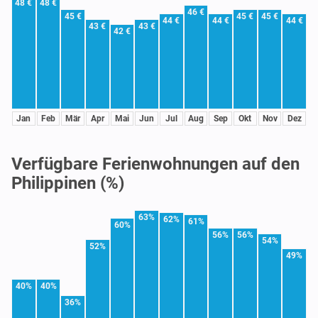
48 €
48 €
46 €
45 €
45 €
45 €
44 €
44 €
44 €
43 €
43 €
42 €
Jan
Feb
Mär
Apr
Mai
Jun
Jul
Aug
Sep
Okt
Nov
Dez
Verfügbare Ferienwohnungen auf den
Philippinen (%)
63%
62%
61%
60%
56%
56%
54%
52%
49%
40%
40%
36%