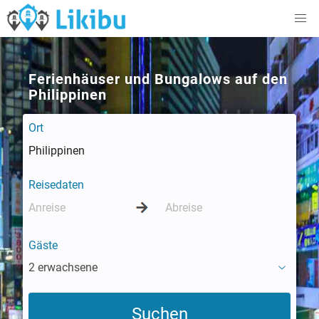
Ferienhäuser und Bungalows auf den
Philippinen
Ort
Reisedaten
Gäste
2 erwachsene