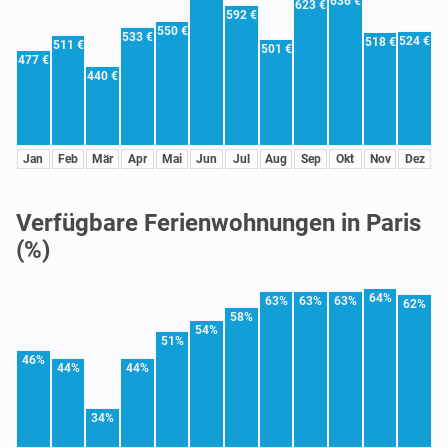
636 €
623 €
592 €
550 €
533 €
524 €
518 €
511 €
501 €
477 €
440 €
Jan
Feb
Mär
Apr
Mai
Jun
Jul
Aug
Sep
Okt
Nov
Dez
Verfügbare Ferienwohnungen in Paris
(%)
64%
63%
63%
63%
62%
58%
54%
51%
46%
44%
44%
34%