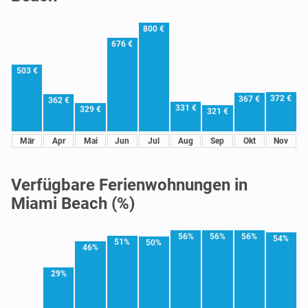
800 €
676 €
503 €
372 €
367 €
362 €
331 €
329 €
321 €
Mär
Apr
Mai
Jun
Jul
Aug
Sep
Okt
Nov
Verfügbare Ferienwohnungen in
Miami Beach (%)
56%
56%
56%
54%
51%
50%
46%
29%