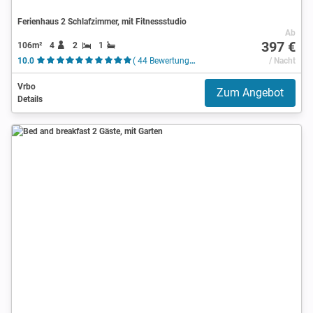
Ferienhaus 2 Schlafzimmer, mit Fitnessstudio
Ab
397 €
106m²
4
2
1
10.0
( 44 Bewertungen )
/ Nacht
Vrbo
Zum Angebot
Details