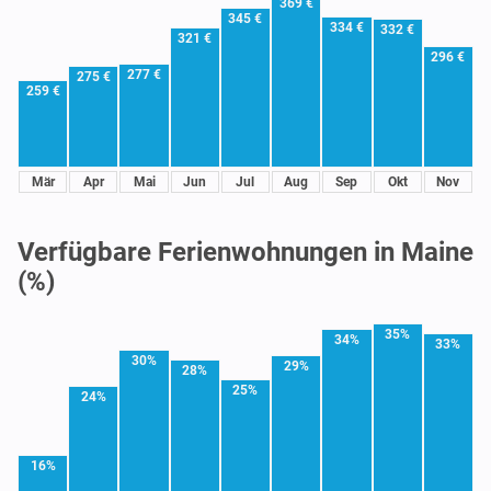
369 €
345 €
334 €
332 €
321 €
296 €
277 €
275 €
259 €
Mär
Apr
Mai
Jun
Jul
Aug
Sep
Okt
Nov
Verfügbare Ferienwohnungen in Maine
(%)
35%
34%
33%
30%
29%
28%
25%
24%
16%