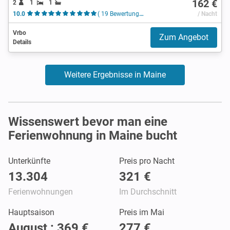
162 €
2
1
1
10.0
( 19 Bewertungen )
/ Nacht
Vrbo
Zum Angebot
Details
Weitere Ergebnisse in Maine
Wissenswert bevor man eine
Ferienwohnung in Maine bucht
Unterkünfte
Preis pro Nacht
13.304
321 €
Ferienwohnungen
Im Durchschnitt
Hauptsaison
Preis im Mai
August : 369 €
277 €