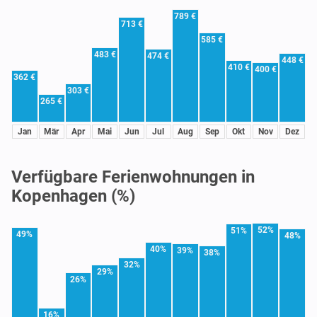
789 €
713 €
585 €
483 €
474 €
448 €
410 €
400 €
362 €
303 €
265 €
Jan
Mär
Apr
Mai
Jun
Jul
Aug
Sep
Okt
Nov
Dez
Verfügbare Ferienwohnungen in
Kopenhagen (%)
52%
51%
49%
48%
40%
39%
38%
32%
29%
26%
16%