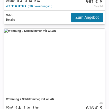
981 €
250m²
8
3
2
4.9
( 30 Bewertungen )
/ Nacht
Vrbo
Zum Angebot
Details
Wohnung 2 Schlafzimmer, mit WLAN
Ab
616 €
90m²
6
2
1