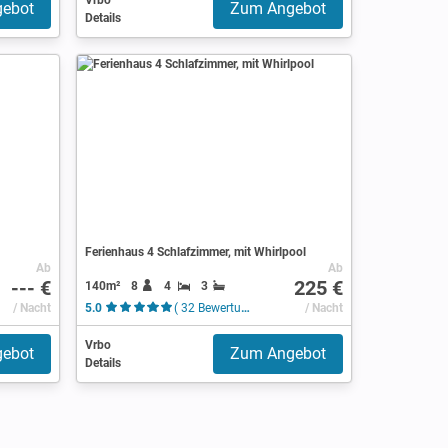
Vrbo
ebot
Zum Angebot
Details
Ferienhaus 4 Schlafzimmer, mit Whirlpool
Ab
Ab
--- €
225 €
140m²
8
4
3
/ Nacht
5.0
( 32 Bewertungen )
/ Nacht
Vrbo
ebot
Zum Angebot
Details