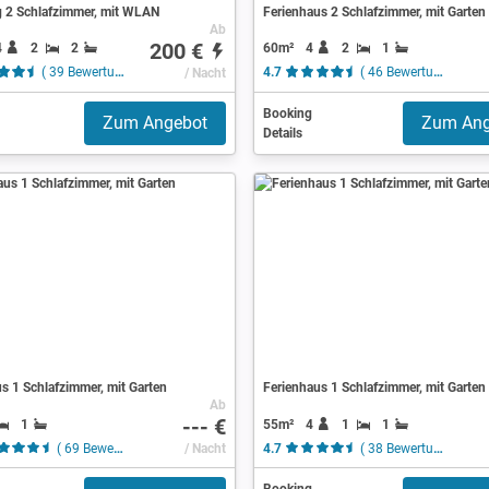
2 Schlafzimmer, mit WLAN
Ferienhaus 2 Schlafzimmer, mit Garten
Ab
200 €
4
2
2
60m²
4
2
1
( 39 Bewertungen )
/ Nacht
4.7
( 46 Bewertungen )
Booking
Zum Angebot
Zum Ang
Details
s 1 Schlafzimmer, mit Garten
Ferienhaus 1 Schlafzimmer, mit Garten
Ab
--- €
1
55m²
4
1
1
( 69 Bewertungen )
/ Nacht
4.7
( 38 Bewertungen )