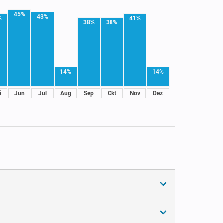
45%
43%
%
41%
38%
38%
14%
14%
i
Jun
Jul
Aug
Sep
Okt
Nov
Dez