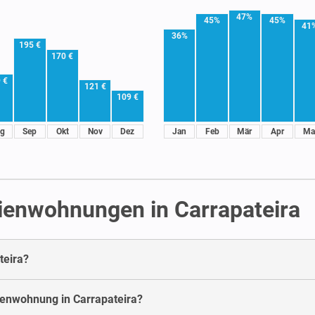
47%
45%
45%
41
36%
195 €
170 €
 €
121 €
109 €
g
Sep
Okt
Nov
Dez
Jan
Feb
Mär
Apr
Ma
ienwohnungen in Carrapateira
teira?
rienwohnung in Carrapateira?