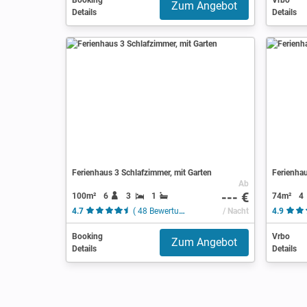
Booking
Vrbo
Zum Angebot
Details
Details
Ferienhaus 3 Schlafzimmer, mit Garten
Ferienhau
Ab
--- €
100m²
6
3
1
74m²
4
4.7
( 48 Bewertungen )
/ Nacht
4.9
Booking
Vrbo
Zum Angebot
Details
Details