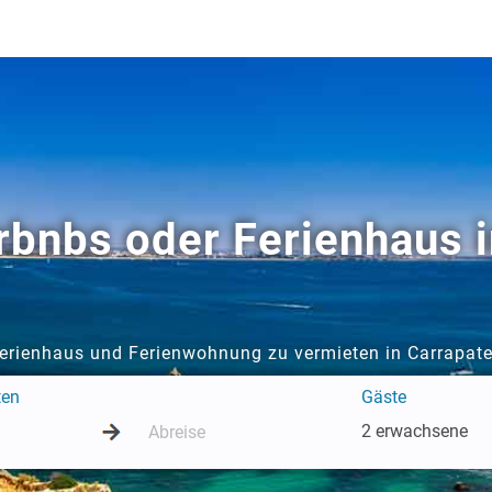
rbnbs oder Ferienhaus i
Ferienhaus und Ferienwohnung zu vermieten in Carrapate
ten
Gäste
2 erwachsene