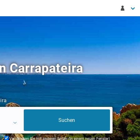
n Carrapateira
ira
Vergleichen Sie mit anderen Seiten (in einem neuen Fenster)