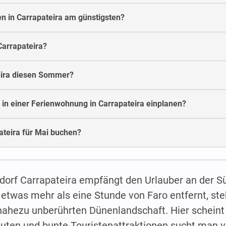
n in Carrapateira am günstigsten?
arrapateira?
eira diesen Sommer?
 in einer Ferienwohnung in Carrapateira einplanen?
teira für Mai buchen?
rdorf Carrapateira empfängt den Urlauber an der 
etwas mehr als eine Stunde von Faro entfernt, st
d nahezu unberührten Dünenlandschaft. Hier scheint 
uten und bunte Touristenattraktionen sucht man ve