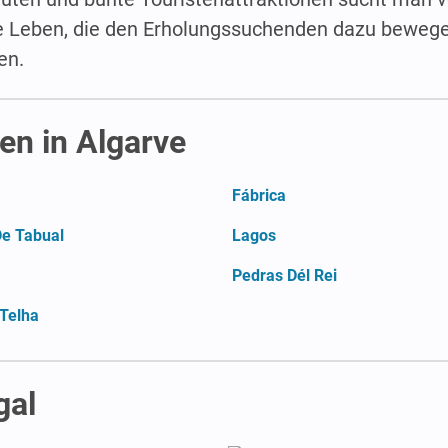
he Leben, die den Erholungssuchenden dazu bewege
en.
n in Algarve
Fábrica
De Tabual
Lagos
Pedras Dél Rei
 Telha
gal