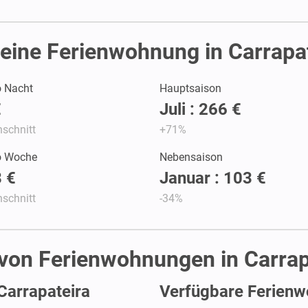
eine Ferienwohnung in Carrapat
o Nacht
Hauptsaison
€
Juli : 266 €
schnitt
+71%
ro Woche
Nebensaison
 €
Januar : 103 €
schnitt
-34%
 von Ferienwohnungen in Carrap
Carrapateira
Verfügbare Ferienw