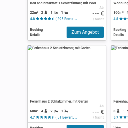
Bed and breakfast 1 Schlafzimmer, mit Pool
Wohnung 
Ab
--- €
22m²
2
1
1
100m²
4.8
( 295 Bewertungen )
/ Nacht
4.8
Booking
Booking
Zum Angebot
Details
Details
Ferienhaus 2 Schlafzimmer, mit Garten
Ferienhau
Ab
--- €
60m²
4
2
1
3
1
4.7
( 51 Bewertungen )
/ Nacht
5.7