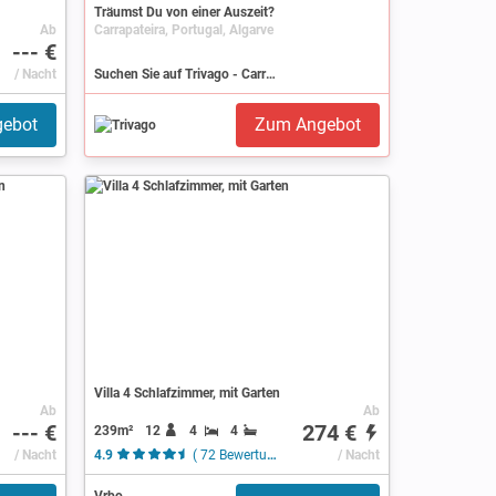
Träumst Du von einer Auszeit?
Ab
Carrapateira, Portugal, Algarve
--- €
/ Nacht
Suchen Sie auf Trivago - Carrapateira
ebot
Zum Angebot
Villa 4 Schlafzimmer, mit Garten
Ab
Ab
--- €
274 €
239m²
12
4
4
/ Nacht
4.9
( 72 Bewertungen )
/ Nacht