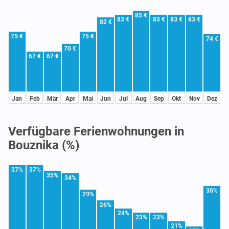
85 €
83 €
83 €
83 €
83 €
82 €
75 €
75 €
74 €
70 €
67 €
67 €
Jan
Feb
Mär
Apr
Mai
Jun
Jul
Aug
Sep
Okt
Nov
Dez
Verfügbare Ferienwohnungen in
Bouznika (%)
37%
37%
35%
34%
30%
29%
26%
24%
23%
23%
21%