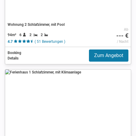
Wohnung 2 Schlafzimmer, mit Pool
Ab
--- €
94m²
6
2
2
4.7
( 51 Bewertungen )
/ Nacht
Booking
Zum Angebot
Details