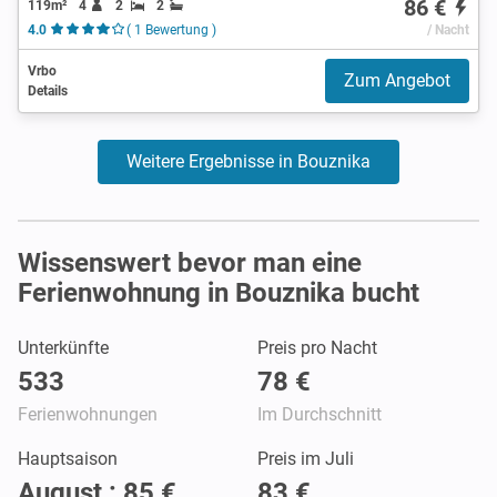
86 €
119m²
4
2
2
4.0
( 1 Bewertung )
/ Nacht
Vrbo
Zum Angebot
Details
Weitere Ergebnisse in Bouznika
Wissenswert bevor man eine
Ferienwohnung in Bouznika bucht
Unterkünfte
Preis pro Nacht
533
78 €
Ferienwohnungen
Im Durchschnitt
Hauptsaison
Preis im Juli
August : 85 €
83 €